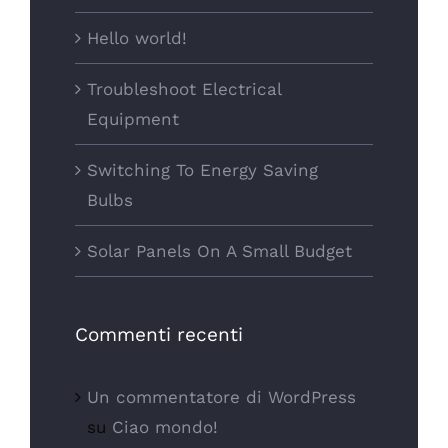
Hello world!
Troubleshoot Electrical
Equipment
Switching To Energy Saving
Bulbs
Solar Panels On A Small Budget
Commenti recenti
Un commentatore di WordPress
su
Ciao mondo!