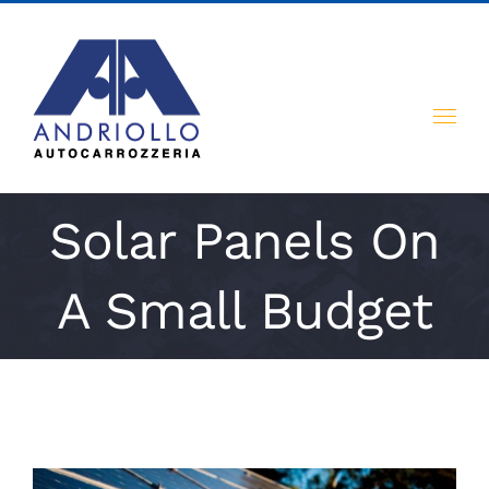
Skip
to
content
Solar Panels On
A Small Budget
View